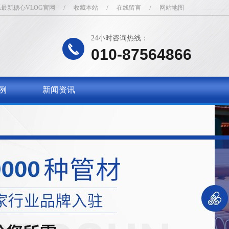
最新糖心VLOG官网
/
收藏本站
/
在线留言
/
网站地图
24小时咨询热线：
010-87564866
例
新闻资讯