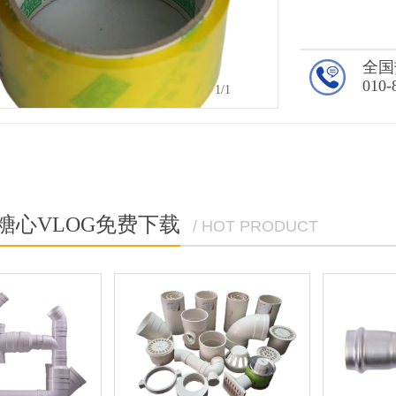
全国
010-
1
/1
糖心VLOG免费下载
/ HOT PRODUCT