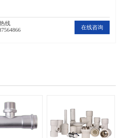
热线
在线咨询
87564866