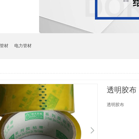
管材
电力管材
透明胶布
透明胶布