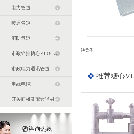
电力管道
暖通管道
消防管道
铁盖子
市政给排糖心VLOG官网观看道
市政电力通讯管道
推荐糖心V
电线电缆
开关面板及配套辅材
咨询热线