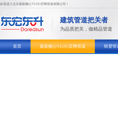
欢迎进入北京最新糖心VLOG官网管道有限公司！
建筑管道把关者
为品质把关，做精品管道
首页
最新糖心VLOG官网管道
联塑管
关于最新糖心VLOG官网
联系最新糖心VLOG