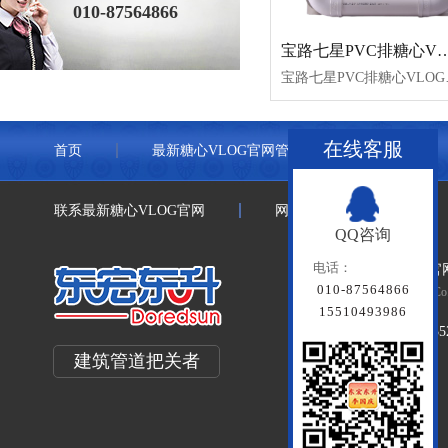
010-87564866
宝路七星PVC排糖心VL
宝路七
在线客服
首页
最新糖心VLOG官网管道
联塑管道
联系最新糖心VLOG官网
网站地图
QQ咨询
电话：
北京最新糖心VLOG官
010-87564866
Beijing Doredsun Pipeline Co.
15510493986
备案号：
京ICP备11635
建筑管道把关者
百度统计