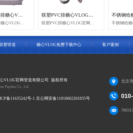
宝路七星PVC排糖心VLOG官网观看
联塑PVC排糖心VLOG官网观看
宝路七星PVC排糖心VLOG官网观看
联塑PVC排糖心VLOG官网观看
不锈钢给糖
联塑管道
糖心VLOG免费下载中心
客户案例
心VLOG官网管道有限公司 版权所有
北京市
un Pipeline Co., Ltd.
010
ICP备11635242号-1 京公网安备11010602201835号
70931