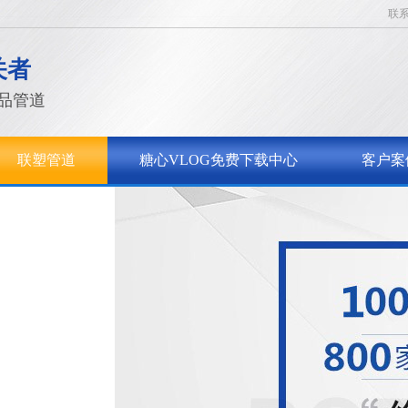
联系
关者
精品管道
联塑管道
糖心VLOG免费下载中心
客户案
心VLOG官网