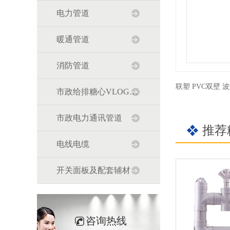
电力管道
暖通管道
消防管道
联塑 PVC双壁 
市政给排糖心VLOG官网观看道
市政电力通讯管道
推荐
电线电缆
开关面板及配套辅材
咨询热线