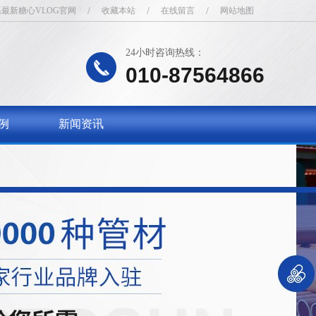
最新糖心VLOG官网
/
收藏本站
/
在线留言
/
网站地图
24小时咨询热线：
010-87564866
例
新闻资讯