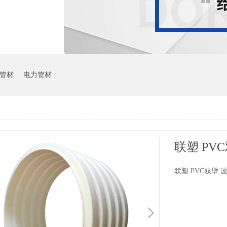
管材
电力管材
联塑 PV
联塑 PVC双壁 