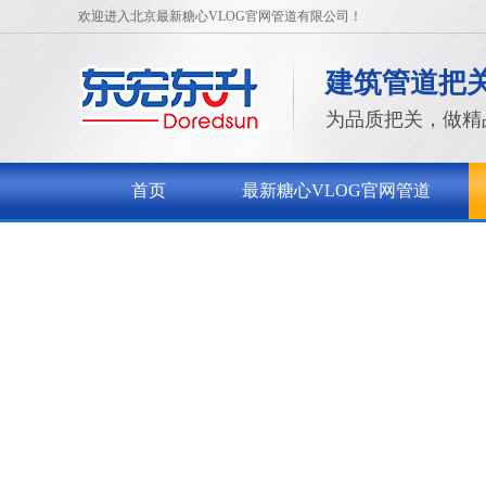
欢迎进入北京最新糖心VLOG官网管道有限公司！
建筑管道把
为品质把关，做
首页
最新糖心VLOG官网管道
关于最新糖心VLOG官网
联系最新糖