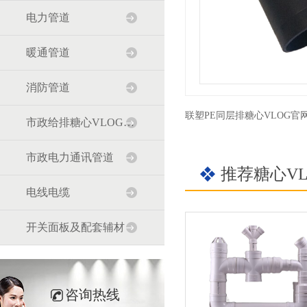
电力管道
暖通管道
消防管道
联塑PE同层排糖心VLOG官
市政给排糖心VLOG官网观看道
市政电力通讯管道
推荐糖心V
电线电缆
开关面板及配套辅材
咨询热线