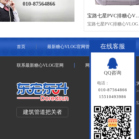
010-87564866
宝路七星PVC排糖心VL
宝路七
在线客服
首页
最新糖心VLOG官网管道
联塑管道
联系最新糖心VLOG官网
网站地图
QQ咨询
电话：
北京最新糖心VLOG官
010-87564866
Beijing Doredsun Pipeline Co.
15510493986
备案号：
京ICP备11635
建筑管道把关者
百度统计