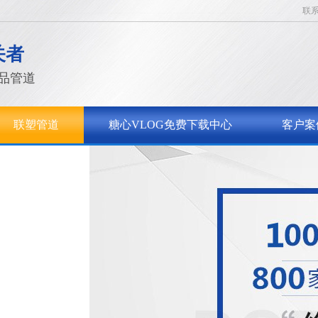
联系
关者
精品管道
联塑管道
糖心VLOG免费下载中心
客户案
心VLOG官网