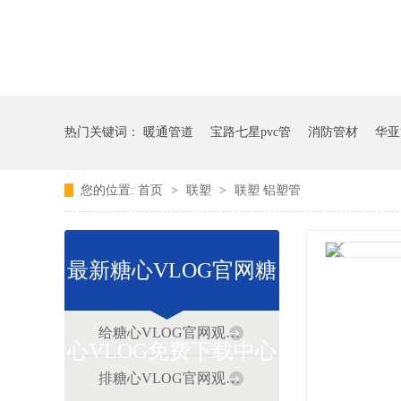
热门关键词：
暖通管道
宝路七星pvc管
消防管材
华亚
您的位置:
首页
>
联塑
>
联塑 铝塑管
最新糖心VLOG官网糖
给糖心VLOG官网观看道
心VLOG免费下载中心
排糖心VLOG官网观看道