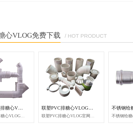
糖心VLOG免费下载
/ HOT PRODUCT
宝路七星PVC排糖心VLOG官网观看
联塑PVC排糖心VLOG官网观看
宝路七星PVC排糖心VLOG官网观看
联塑PVC排糖心VLOG官网观看
不锈钢给糖