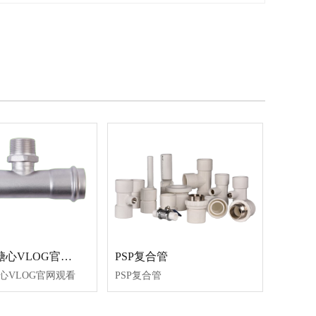
不锈钢给糖心VLOG官网观看
PSP复合管
心VLOG官网观看
PSP复合管