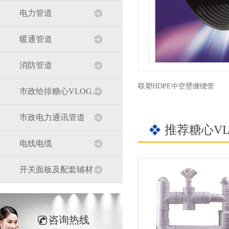
电力管道
暖通管道
消防管道
联塑HDPE中空壁缠绕管
市政给排糖心VLOG官网观看道
市政电力通讯管道
推荐糖心V
电线电缆
开关面板及配套辅材
咨询热线