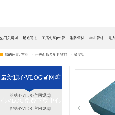
热门关键词：
暖通管道
宝路七星pvc管
消防管材
华亚管材
电
您的位置:
首页
>
开关面板及配套辅材
>
挤塑板
最新糖心VLOG官网糖
给糖心VLOG官网观看道
心VLOG免费下载中心
排糖心VLOG官网观看道