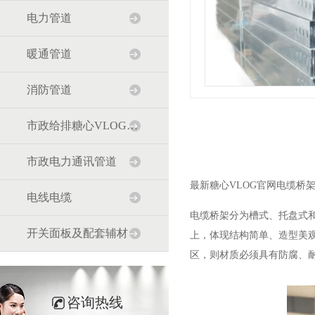
电力管道
暖通管道
消防管道
市政给排糖心VLOG官网观看道
市政电力通讯管道
最新糖心VLOG官网电缆桥架参照钢
电线电缆
电缆桥架分为槽式、托盘式和
开关面板及配套辅材
上，体现结构简单、造
区，则材质必须具有防腐、耐
咨询热线