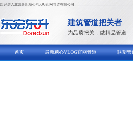
欢迎进入北京最新糖心VLOG官网管道有限公司！
建筑管道把关者
为品质把关，做精品管道
首页
最新糖心VLOG官网管道
联塑管
关于最新糖心VLOG官网
联系最新糖心VLOG