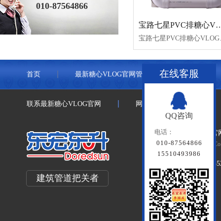
010-87564866
宝路七星PVC排糖心VL
宝路七
在线客服
首页
最新糖心VLOG官网管道
联塑管道
联系最新糖心VLOG官网
网站地图
QQ咨询
电话：
北京最新糖心VLOG官
010-87564866
Beijing Doredsun Pipeline Co.
15510493986
备案号：
京ICP备11635
建筑管道把关者
百度统计