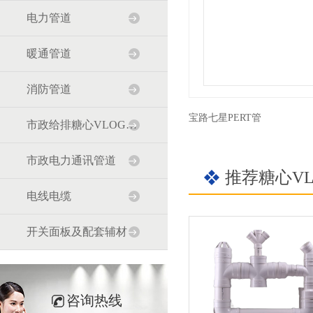
电力管道
暖通管道
消防管道
宝路七星PERT管
市政给排糖心VLOG官网观看道
市政电力通讯管道
推荐糖心V
电线电缆
开关面板及配套辅材
咨询热线