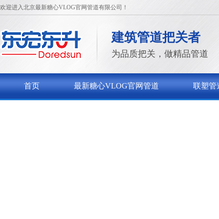
欢迎进入北京最新糖心VLOG官网管道有限公司！
建筑管道把关者
为品质把关，做精品管道
首页
最新糖心VLOG官网管道
联塑管
关于最新糖心VLOG官网
联系最新糖心VLOG