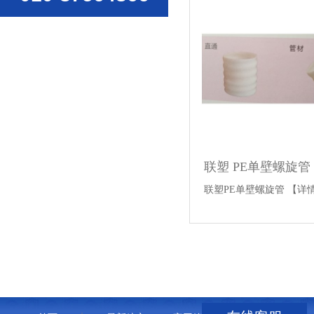
联塑 PE单壁螺旋管
联塑PE单壁螺旋管
【详