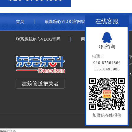
在线客服
首页
最新糖心VLOG官网管道
联塑管道
联系最新糖心VLOG官网
网站地图
QQ咨询
电话：
北京最新糖心VLOG官
010-87564866
Beijing Doredsun Pipeline Co.
15510493986
备案号：
京ICP备11635
建筑管道把关者
百度统计
加微信在线报价
网站地图