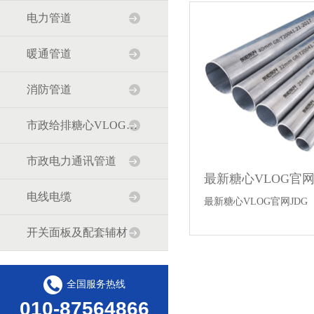
电力管道
暖通管道
消防管道
市政给排糖心VLOG官网观看道
市政电力通讯管道
最新糖心VLOG官网
电线电缆
最新糖心VLOG官网JDG
开关面板及配套辅材
全国服务热线
010-87564866