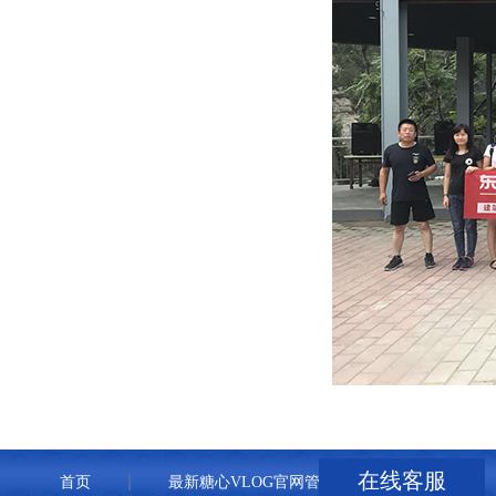
在线客服
首页
最新糖心VLOG官网管道
联塑管道