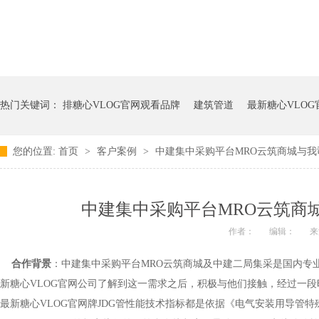
热门关键词：
排糖心VLOG官网观看品牌
建筑管道
最新糖心VLOG
您的位置:
首页
>
客户案例
>
中建集中采购平台MRO云筑商城与
中建集中采购平台MRO云筑商
作者：
编辑：
来源
合作背景
：中建集中采购平台MRO云筑商城及中建二局集采是国内专业
新糖心VLOG官网公司了解到这一需求之后，积极与他们接触，经过一段
最新糖心VLOG官网牌JDG管性能技术指标都是依据《电气安装用导管特殊要求