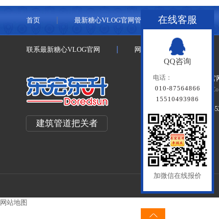
在线客服
首页
最新糖心VLOG官网管道
联塑管道
联系最新糖心VLOG官网
网站地图
QQ咨询
电话：
北京最新糖心VLOG官
010-87564866
Beijing Doredsun Pipeline Co.
15510493986
备案号：
京ICP备11635
建筑管道把关者
百度统计
加微信在线报价
网站地图