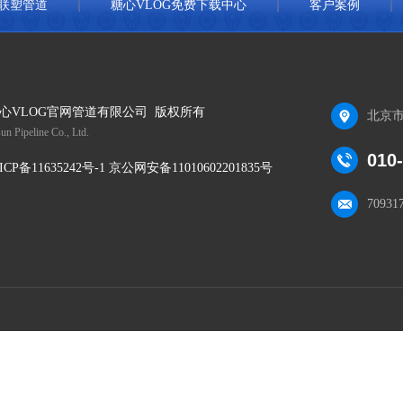
联塑管道
糖心VLOG免费下载中心
客户案例
心VLOG官网管道有限公司 版权所有
北京市
un Pipeline Co., Ltd.
010
ICP备11635242号-1 京公网安备11010602201835号
70931