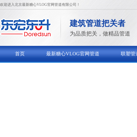
欢迎进入北京最新糖心VLOG官网管道有限公司！
建筑管道把关者
为品质把关，做精品管道
首页
最新糖心VLOG官网管道
联塑管
关于最新糖心VLOG官网
联系最新糖心VLOG