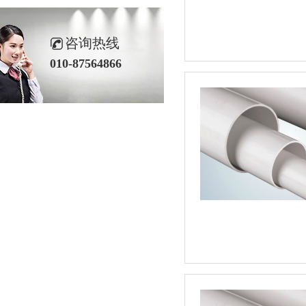
咨询热线
010-87564866